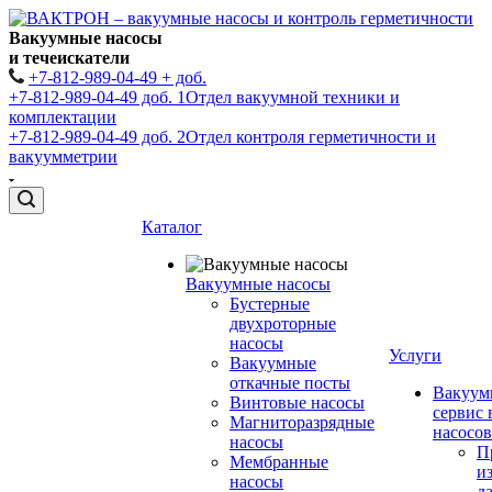
Вакуумные насосы
и течеискатели
+7-812-989-04-49 + доб.
+7-812-989-04-49 доб. 1
Отдел вакуумной техники и
комплектации
+7-812-989-04-49 доб. 2
Отдел контроля герметичности и
вакуумметрии
Каталог
Вакуумные насосы
Бустерные
двухроторные
насосы
Услуги
Вакуумные
откачные посты
Вакуум
Винтовые насосы
сервис
Магниторазрядные
насосов
насосы
П
Мембранные
и
насосы
д