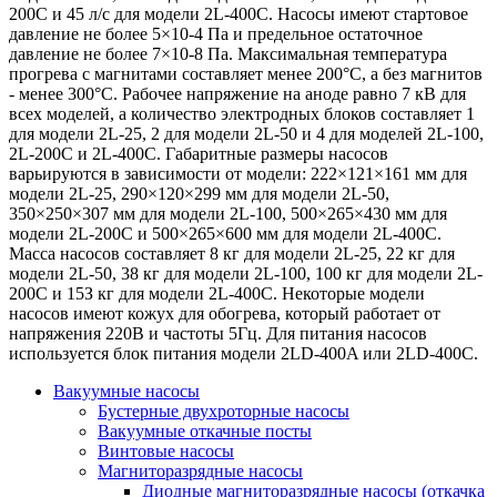
200C и 45 л/с для модели 2L-400C. Насосы имеют стартовое
давление не более 5×10-4 Па и предельное остаточное
давление не более 7×10-8 Па. Максимальная температура
прогрева с магнитами составляет менее 200°C, а без магнитов
- менее 300°C. Рабочее напряжение на аноде равно 7 кВ для
всех моделей, а количество электродных блоков составляет 1
для модели 2L-25, 2 для модели 2L-50 и 4 для моделей 2L-100,
2L-200C и 2L-400C. Габаритные размеры насосов
варьируются в зависимости от модели: 222×121×161 мм для
модели 2L-25, 290×120×299 мм для модели 2L-50,
350×250×307 мм для модели 2L-100, 500×265×430 мм для
модели 2L-200C и 500×265×600 мм для модели 2L-400C.
Масса насосов составляет 8 кг для модели 2L-25, 22 кг для
модели 2L-50, 38 кг для модели 2L-100, 100 кг для модели 2L-
200C и 15З кг для модели 2L-400C. Некоторые модели
насосов имеют кожух для обогрева, который работает от
напряжения 220В и частоты 5Гц. Для питания насосов
используется блок питания модели 2LD-400A или 2LD-400C.
Вакуумные насосы
Бустерные двухроторные насосы
Вакуумные откачные посты
Винтовые насосы
Магниторазрядные насосы
Диодные магниторазрядные насосы (откачка