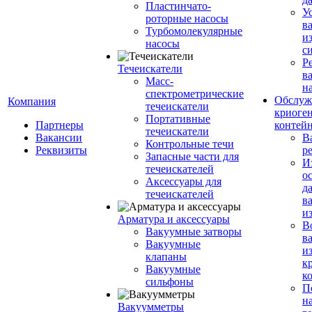
Пластинчато-
У
роторные насосы
в
Турбомолекулярные
и
насосы
с
Р
Течеискатели
в
Масс-
н
спектрометрические
Обслуж
Компания
течеискатели
криоге
Портативные
Партнеры
контей
течеискатели
Вакансии
В
Контрольные течи
Реквизиты
р
Запасные части для
И
течеискателей
о
Аксессуары для
д
течеискателей
в
и
Арматура и аксессуары
В
Вакуумные затворы
в
Вакуумные
и
клапаны
к
Вакуумные
к
сильфоны
П
н
Вакуумметры