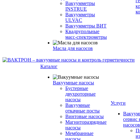
г
Вакуумметры
к
INSTRUE
к
Вакуумметры
ULVAC
Вакуумметры ВИТ
Квадрупольные
масс-спектрометры
Масла для насосов
Каталог
Вакуумные насосы
Бустерные
двухроторные
насосы
Услуги
Вакуумные
откачные посты
Вакуум
Винтовые насосы
сервис
Магниторазрядные
насосов
насосы
П
Мембранные
и
насосы