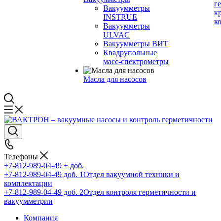
г
Вакуумметры
к
INSTRUE
к
Вакуумметры
ULVAC
Вакуумметры ВИТ
Квадрупольные
масс-спектрометры
Масла для насосов
Телефоны
+7-812-989-04-49 + доб.
+7-812-989-04-49 доб. 1
Отдел вакуумной техники и
комплектации
+7-812-989-04-49 доб. 2
Отдел контроля герметичности и
вакуумметрии
Компания