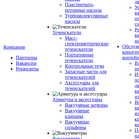
д
Пластинчато-
У
роторные насосы
в
Турбомолекулярные
и
насосы
с
Р
Течеискатели
в
Масс-
н
спектрометрические
Обслуж
Компания
течеискатели
криоге
Портативные
Партнеры
контей
течеискатели
Вакансии
В
Контрольные течи
Реквизиты
р
Запасные части для
И
течеискателей
о
Аксессуары для
д
течеискателей
в
и
Арматура и аксессуары
В
Вакуумные затворы
в
Вакуумные
и
клапаны
к
Вакуумные
к
сильфоны
П
н
Вакуумметры